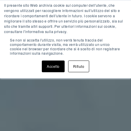
Skip
Il presente sito Web archivia cookie sul computer dell'utente, che
IT
EN
FR
to
vengono utilizzati per raccogliere informazioni sull'utilizzo del sito e
content
ricordare i comportamenti dell'utente in futuro. I cookie servono a
migliorare il sito stesso e offrire un servizio più personalizzato, sia sul
Pri
sito che tramite altri supporti. Per ulteriori informazioni sui cookie,
Me
Enjoy a romantic getaway
consultare l'informativa sulla privacy.
Se non si accetta l'utilizzo, non verrà tenuta traccia del
Riva Loft (FR)
comportamento durante visita, ma verrà utilizzato un unico
cookie nel browser per ricordare che si è scelto di non registrare
informazioni sulla navigazione.
Accetto
Rifiuto