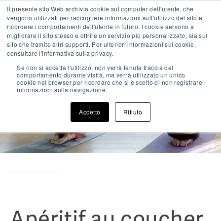
Skip
Il presente sito Web archivia cookie sul computer dell'utente, che
IT
EN
FR
to
vengono utilizzati per raccogliere informazioni sull'utilizzo del sito e
content
ricordare i comportamenti dell'utente in futuro. I cookie servono a
migliorare il sito stesso e offrire un servizio più personalizzato, sia sul
Pri
sito che tramite altri supporti. Per ulteriori informazioni sui cookie,
Me
Enjoy a romantic getaway
consultare l'informativa sulla privacy.
Se non si accetta l'utilizzo, non verrà tenuta traccia del
Riva Loft (FR)
comportamento durante visita, ma verrà utilizzato un unico
cookie nel browser per ricordare che si è scelto di non registrare
informazioni sulla navigazione.
Accetto
Rifiuto
Apéritif au coucher