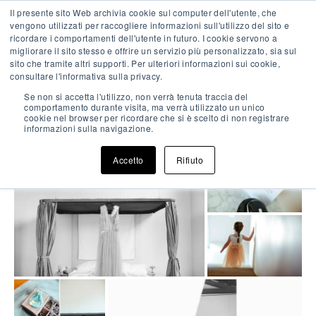
Skip
Il presente sito Web archivia cookie sul computer dell'utente, che
IT
EN
FR
to
vengono utilizzati per raccogliere informazioni sull'utilizzo del sito e
content
ricordare i comportamenti dell'utente in futuro. I cookie servono a
migliorare il sito stesso e offrire un servizio più personalizzato, sia sul
Pri
sito che tramite altri supporti. Per ulteriori informazioni sui cookie,
Me
Enjoy a romantic getaway
consultare l'informativa sulla privacy.
Richard & Rachel
Se non si accetta l'utilizzo, non verrà tenuta traccia del
Riva Loft (FR)
comportamento durante visita, ma verrà utilizzato un unico
cookie nel browser per ricordare che si è scelto di non registrare
informazioni sulla navigazione.
Accetto
Rifiuto