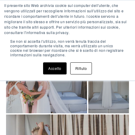
Skip
Il presente sito Web archivia cookie sul computer dell'utente, che
IT
EN
FR
to
vengono utilizzati per raccogliere informazioni sull'utilizzo del sito e
content
ricordare i comportamenti dell'utente in futuro. I cookie servono a
migliorare il sito stesso e offrire un servizio più personalizzato, sia sul
Pri
sito che tramite altri supporti. Per ulteriori informazioni sui cookie,
Me
Enjoy a romantic getaway
consultare l'informativa sulla privacy.
Sally & Neil
Se non si accetta l'utilizzo, non verrà tenuta traccia del
Riva Loft (FR)
comportamento durante visita, ma verrà utilizzato un unico
cookie nel browser per ricordare che si è scelto di non registrare
informazioni sulla navigazione.
Accetto
Rifiuto