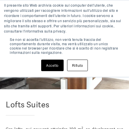
Skip
Il presente sito Web archivia cookie sul computer dell'utente, che
IT
EN
FR
to
vengono utilizzati per raccogliere informazioni sull'utilizzo del sito e
content
ricordare i comportamenti dell'utente in futuro. I cookie servono a
migliorare il sito stesso e offrire un servizio più personalizzato, sia sul
Pri
sito che tramite altri supporti. Per ulteriori informazioni sui cookie,
Me
Enjoy a romantic getaway
consultare l'informativa sulla privacy.
Se non si accetta l'utilizzo, non verrà tenuta traccia del
Riva Loft (FR)
comportamento durante visita, ma verrà utilizzato un unico
cookie nel browser per ricordare che si è scelto di non registrare
informazioni sulla navigazione.
Accetto
Rifiuto
Lofts Suites
2