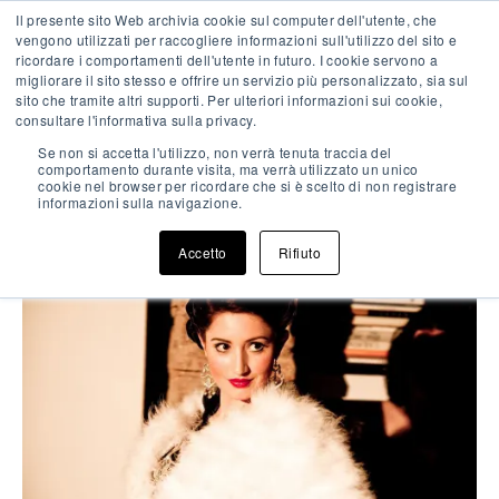
Vai
Il presente sito Web archivia cookie sul computer dell'utente, che
IT
EN
FR
la
vengono utilizzati per raccogliere informazioni sull'utilizzo del sito e
contenuto
ricordare i comportamenti dell'utente in futuro. I cookie servono a
migliorare il sito stesso e offrire un servizio più personalizzato, sia sul
Me
sito che tramite altri supporti. Per ulteriori informazioni sui cookie,
pri
Enjoy a romantic getaway
consultare l'informativa sulla privacy.
Artisti @ Riva Lofts
Se non si accetta l'utilizzo, non verrà tenuta traccia del
Riva Lofts
comportamento durante visita, ma verrà utilizzato un unico
cookie nel browser per ricordare che si è scelto di non registrare
informazioni sulla navigazione.
Accetto
Rifiuto