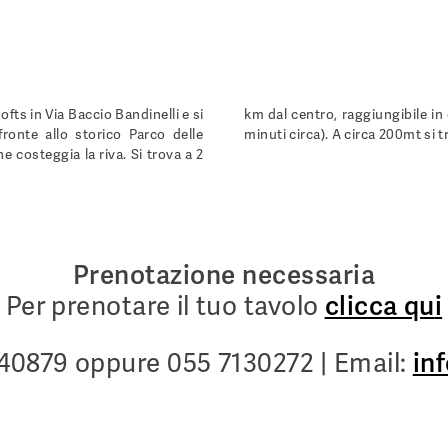
ofts in Via Baccio Bandinelli e si
km dal centro, raggiungibile in
ronte allo storico Parco delle
minuti circa). A circa 200mt si t
e costeggia la riva. Si trova a 2
Prenotazione necessaria
Per prenotare il tuo tavolo
clicca qu
i
040879 oppure 055 7130272 | Email:
in