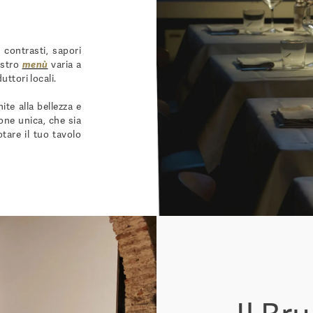
 contrasti, sapori
ostro
men
ù
varia a
uttori locali.
ite alla bellezza e
one unica, che sia
tare il tuo tavolo