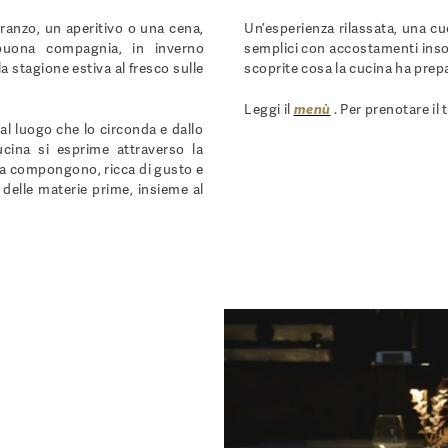
pranzo, un aperitivo o una cena,
Un’esperienza rilassata, una cuc
buona compagnia, in inverno
semplici con accostamenti insol
a stagione estiva al fresco sulle
scoprite cosa la cucina ha prepa
Leggi il
menù
. Per prenotare il
al luogo che lo circonda e dallo
cina si esprime attraverso la
 la compongono, ricca di gusto e
a delle materie prime, insieme al