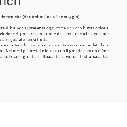
unch
le domeniche
(da ottobre
fino a fine maggio
)
ta di brunch si presenta oggi come un ricco buffet dolce e
elezione di preparazioni curate dalla nostra cucina, pensate
ise e gustate senza fretta.
 ancora tiepido ci si accomoda in terrazza, circondati dalla
no. Nei mesi più freddi è la sala con il grande camino a fare
pazio accogliente e rilassante, dove sentirsi a casa tra