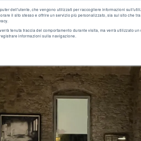
uter dell'utente, che vengono utilizzati per raccogliere informazioni sull'util
orare il sito stesso e offrire un servizio più personalizzato, sia sul sito che tra
vacy.
n verrà tenuta traccia del comportamento durante visita, ma verrà utilizzato u
 registrare informazioni sulla navigazione.
K
ESPERIENZE RIVA LOFTS
LOCATION
GALLERY
PRESS