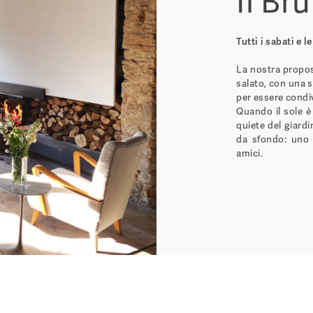
Il Br
Tutti i sabati e 
La nostra propos
salato, con una s
per essere condiv
Quando il sole è
quiete del giardi
da sfondo: uno s
amici.