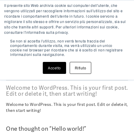
Skip
Il presente sito Web archivia cookie sul computer dell'utente, che
IT
EN
FR
to
vengono utilizzati per raccogliere informazioni sull'utilizzo del sito e
content
ricordare i comportamenti dell'utente in futuro. I cookie servono a
migliorare il sito stesso e offrire un servizio più personalizzato, sia sul
Pri
sito che tramite altri supporti. Per ulteriori informazioni sui cookie,
Me
Enjoy a romantic getaway
consultare l'informativa sulla privacy.
UNCATEGORIZED
Se non si accetta l'utilizzo, non verrà tenuta traccia del
Riva Loft (FR)
comportamento durante visita, ma verrà utilizzato un unico
Hello world!
cookie nel browser per ricordare che si è scelto di non registrare
informazioni sulla navigazione.
Posted on
January 27, 2020
by
Accetto
Rifiuto
silverbackstudio
Welcome to WordPress. This is your first post.
Edit or delete it, then start writing!
Welcome to WordPress. This is your first post. Edit or delete it,
then start writing!
One thought on “
Hello world!
”