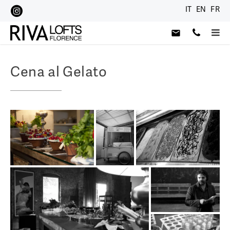
Skip
IT
EN
FR
to
content
Pri
Me
Enjoy a romantic getaway
Cena al Gelato
Riva Lofts (EN)